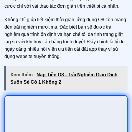
cược chỉ với vài thao tác đơn giản trên thiết bị cá nhân.
Không chỉ giúp tiết kiệm thời gian, ứng dụng O8 còn mang
đến trải nghiệm mượt mà. Đặc biệt bạn sẽ được trải
nghiệm quá trình ổn định và hạn chế tối đa tình trạng giật
lag so với khi truy cập bằng trình duyệt. Đây chính là lý do
ngày càng nhiều hội viên ưu tiên cài đặt app thay vì sử
dụng website truyền thống.
Xem thêm:
Nạp Tiền O8 - Trải Nghiệm Giao Dịch
Suôn Sẻ Có 1 Không 2