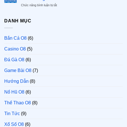
–
Tiết
Tân
Chức năng bình luận bị tắt
ở
Siêu
Từ
Thủ
Ưu
Phẩm
A
Đãi
Slot
Tới
VIP
DANH MỤC
Xịn
Z
O8
Sò
2026
–
Đáng
Trải
Chơi
Bắn Cá O8
(6)
Nghiệm
Nhất
Quyền
2026
Casino O8
(5)
Lợi
Hấp
Dẫn
Đá Gà O8
(6)
Có
1
Game Bài O8
(7)
Không
2
Hướng Dẫn
(8)
Nổ Hũ O8
(6)
Thể Thao O8
(8)
Tin Tức
(9)
Xổ Số O8
(6)