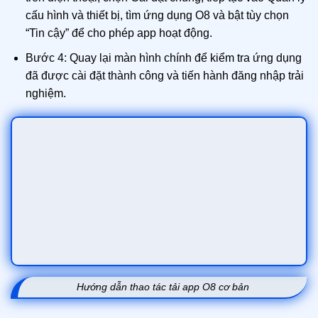
cấu hình và thiết bị, tìm ứng dụng O8 và bật tùy chọn
“Tin cậy” để cho phép app hoạt động.
Bước 4: Quay lại màn hình chính để kiểm tra ứng dụng
đã được cài đặt thành công và tiến hành đăng nhập trải
nghiệm.
Hướng dẫn thao tác tải app O8 cơ bản