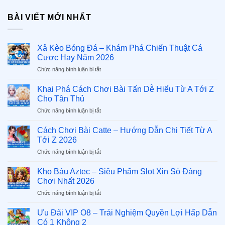
BÀI VIẾT MỚI NHẤT
Xả Kèo Bóng Đá – Khám Phá Chiến Thuật Cá
Cược Hay Năm 2026
Chức năng bình luận bị tắt
ở
Xả
Kèo
Khai Phá Cách Chơi Bài Tấn Dễ Hiểu Từ A Tới Z
Bóng
Cho Tân Thủ
Đá
Chức năng bình luận bị tắt
ở
–
Khai
Khám
Phá
Cách Chơi Bài Catte – Hướng Dẫn Chi Tiết Từ A
Phá
Cách
Chiến
Tới Z 2026
Chơi
Thuật
Chức năng bình luận bị tắt
ở
Bài
Cá
Cách
Tấn
Cược
Chơi
Kho Báu Aztec – Siêu Phẩm Slot Xịn Sò Đáng
Dễ
Hay
Bài
Hiểu
Chơi Nhất 2026
Năm
Catte
Từ
2026
Chức năng bình luận bị tắt
ở
–
A
Kho
Hướng
Tới
Báu
Ưu Đãi VIP O8 – Trải Nghiệm Quyền Lợi Hấp Dẫn
Dẫn
Z
Aztec
Chi
Có 1 Không 2
Cho