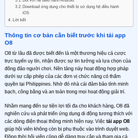
Đối với hệ điều hành Android
Download ứng dụng cho thiết bị sử dụng hệ điều hành
iOS
Lời kết
Thông tin cơ bản cần biết trước khi tải app
O8
O8 từ lâu đã được biết đến là một thương hiệu cá cược
trực tuyến uy tín, nhận được sự tin tưởng và lựa chọn của
đông đảo người chơi. Nền tảng này hoạt động hợp pháp
dưới sự cấp phép của các đơn vị chức năng có thẩm
quyền tại Philippines. Nhờ đó nhà cái đảm bảo tính minh
bạch, công bằng và an toàn trong mọi hoạt động giải trí.
Nhằm mang đến sự tiện lợi tối đa cho khách hàng, O8 đã
nghiên cứu và phát triển ứng dụng di động tương thích với
các dòng điện thoại thông minh hiện nay. Việc
tải app O8
giúp hội viên không còn bị phụ thuộc vào trình duyệt web.
Đồng thời hội viên cũng dễ dàng truy cập và tham gia cá