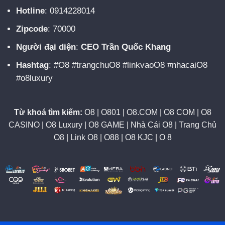
Hotline
: 0914228014
Zipcode
: 70000
Người đại diện
:
CEO Trần Quốc Khang
Hashtag
: #O8 #trangchuO8 #linkvaoO8 #nhacaiO8
#o8luxury
Từ khoá tìm kiếm:
O8 | O801 | O8.COM | O8 COM | O8
CASINO | O8 Luxury | O8 GAME | Nhà Cái O8 | Trang Chủ
O8 | Link O8 | O88 | O8 KJC | O 8