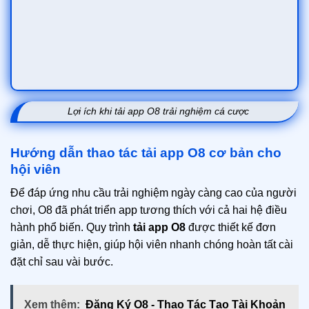
Lợi ích khi tải app O8 trải nghiệm cá cược
Hướng dẫn thao tác tải app O8 cơ bản cho
hội viên
Để đáp ứng nhu cầu trải nghiệm ngày càng cao của người
chơi, O8 đã phát triển app tương thích với cả hai hệ điều
hành phổ biến. Quy trình
tải app O8
được thiết kế đơn
giản, dễ thực hiện, giúp hội viên nhanh chóng hoàn tất cài
đặt chỉ sau vài bước.
Xem thêm:
Đăng Ký O8 - Thao Tác Tạo Tài Khoản