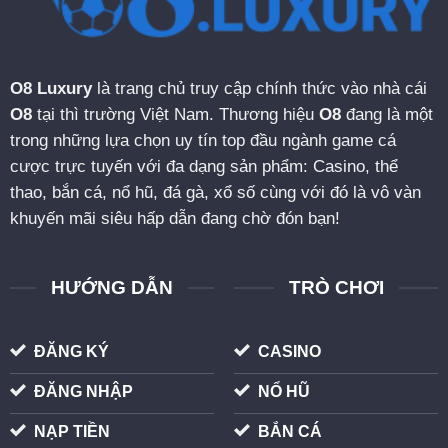
O8 Luxury
là trang chủ truy cập chính thức vào nhà cái
O8
tại thì trường Việt Nam. Thương hiệu
O8
đang là một
trong những lựa chọn uy tín top đầu ngành game cá
cược trực tuyến với đa dạng sản phẩm: Casino, thể
thao, bắn cá, nổ hũ, đá gà, xổ số cùng với đó là vô vàn
khuyến mãi siêu hấp dẫn đang chờ đón bạn!
HƯỚNG DẪN
TRÒ CHƠI
ĐĂNG KÝ
CASINO
ĐĂNG NHẬP
NỔ HŨ
NẠP TIỀN
BẮN CÁ