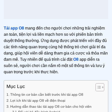
Tải app O8
mang đến cho người chơi những trải nghiệm
an toàn, tiện lợi và liền mạch hơn so với phiên bản trình
duyệt thông thường. Ứng dụng được phát triển với đầy đủ
các tính năng quan trọng cùng hệ thống trò chơi giải trí đa
dạng, giúp hội viên dễ dàng tham gia cá cược và thỏa mãn
đam mê. Tuy nhiên để quá trình cài đặt
O8
app diễn ra
suôn sẻ, người chơi cần nắm rõ một số thông tin và lưu ý
quan trọng trước khi thực hiện.
Mục Lục
Thông tin cơ bản cần biết trước khi tải app O8
Lợi ích khi tải app O8 về điện thoại
Hướng dẫn thao tác tải app O8 cơ bản cho hội viên