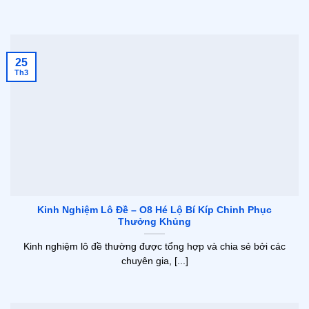
25
Th3
Kinh Nghiệm Lô Đề – O8 Hé Lộ Bí Kíp Chinh Phục
Thưởng Khủng
Kinh nghiệm lô đề thường được tổng hợp và chia sẻ bởi các
chuyên gia, [...]