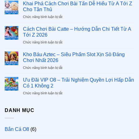
Kèo
Khai Phá Cách Chơi Bài Tấn Dễ Hiểu Từ A Tới Z
Bóng
Cho Tân Thủ
Đá
Chức năng bình luận bị tắt
ở
–
Khai
Khám
Phá
Cách Chơi Bài Catte – Hướng Dẫn Chi Tiết Từ A
Phá
Cách
Chiến
Tới Z 2026
Chơi
Thuật
Chức năng bình luận bị tắt
ở
Bài
Cá
Cách
Tấn
Cược
Chơi
Kho Báu Aztec – Siêu Phẩm Slot Xịn Sò Đáng
Dễ
Hay
Bài
Hiểu
Chơi Nhất 2026
Năm
Catte
Từ
2026
Chức năng bình luận bị tắt
ở
–
A
Kho
Hướng
Tới
Báu
Ưu Đãi VIP O8 – Trải Nghiệm Quyền Lợi Hấp Dẫn
Dẫn
Z
Aztec
Chi
Có 1 Không 2
Cho
–
Tiết
Tân
Chức năng bình luận bị tắt
ở
Siêu
Từ
Thủ
Ưu
Phẩm
A
Đãi
Slot
Tới
VIP
DANH MỤC
Xịn
Z
O8
Sò
2026
–
Đáng
Trải
Chơi
Bắn Cá O8
(6)
Nghiệm
Nhất
Quyền
2026