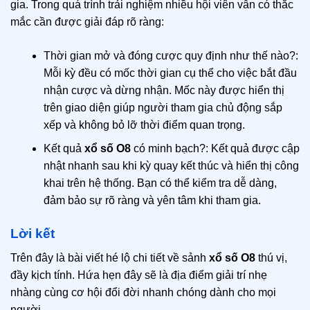
gia. Trong quá trình trải nghiệm nhiều hội viên vẫn có thắc
mắc cần được giải đáp rõ ràng:
Thời gian mở và đóng cược quy định như thế nào?:
Mỗi kỳ đều có mốc thời gian cụ thể cho việc bắt đầu
nhận cược và dừng nhận. Mốc này được hiển thị
trên giao diện giúp người tham gia chủ động sắp
xếp và không bỏ lỡ thời điểm quan trọng.
Kết quả
xổ số O8
có minh bạch?: Kết quả được cập
nhật nhanh sau khi kỳ quay kết thúc và hiển thị công
khai trên hệ thống. Bạn có thể kiểm tra dễ dàng,
đảm bảo sự rõ ràng và yên tâm khi tham gia.
Lời kết
Trên đây là bài viết hé lộ chi tiết về sảnh
xổ số O8
thú vị,
đầy kịch tính. Hứa hẹn đây sẽ là địa điểm giải trí nhẹ
nhàng cùng cơ hội đổi đời nhanh chóng dành cho mọi
người.