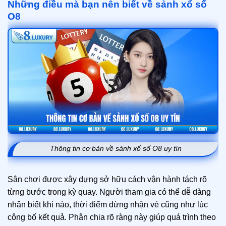
Những điều mà bạn nên biết về sảnh xổ số
O8
Thông tin cơ bản về sảnh xổ số O8 uy tín
Sân chơi được xây dựng sở hữu cách vận hành tách rõ
từng bước trong kỳ quay. Người tham gia có thể dễ dàng
nhận biết khi nào, thời điểm dừng nhận vé cũng như lúc
công bố kết quả. Phân chia rõ ràng này giúp quá trình theo