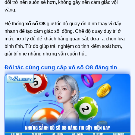
dõi trở nên suôn sẻ hơn, không gây nên cảm giác vội
vàng.
Hệ thống
xổ số O8
giữ tốc độ quay ổn định thay vì đẩy
nhanh để tạo cảm giác sôi động. Chế độ quay duy trì ở
mức hợp lý đủ để khách hàng quan sát, đưa ra chọn lựa
bình tĩnh. Từ đó giúp trải nghiệm có tính kiểm soát hơn,
giải trí nhẹ nhàng nhưng vẫn cuốn hút.
Đối tác cùng cung cấp xổ số O8 đáng tin