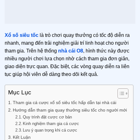
Xổ số siêu tốc
là trò chơi quay thưởng có tốc độ diễn ra
nhanh, mang đến trải nghiệm giải trí linh hoạt cho người
tham gia. Trên hệ thống
nhà cái O8
, hình thức này được
nhiều người chơi lựa chọn nhờ cách tham gia đơn giản,
giao diện trực quan. Đặc biệt, các vòng quay diễn ra liên
tục giúp hội viên dễ dàng theo dõi kết quả.
Mục Lục
Tham gia cá cược xổ số siêu tốc hấp dẫn tại nhà cái
Hướng dẫn tham gia quay thưởng siêu tốc cho người mới
Quy trình đặt cược cơ bản
Kinh nghiệm tham gia cá cược
Lưu ý quan trọng khi cá cược
Kết Luận