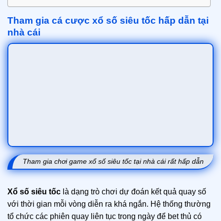
Tham gia cá cược xổ số siêu tốc hấp dẫn tại
nhà cái
Tham gia chơi game xổ số siêu tốc tại nhà cái rất hấp dẫn
Xổ số siêu tốc
là dạng trò chơi dự đoán kết quả quay số
với thời gian mỗi vòng diễn ra khá ngắn. Hệ thống thường
tổ chức các phiên quay liên tục trong ngày để bet thủ có