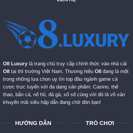
O8 Luxury
là trang chủ truy cập chính thức vào nhà cái
O8
tại thì trường Việt Nam. Thương hiệu
O8
đang là một
trong những lựa chọn uy tín top đầu ngành game cá
cược trực tuyến với đa dạng sản phẩm: Casino, thể
thao, bắn cá, nổ hũ, đá gà, xổ số cùng với đó là vô vàn
khuyến mãi siêu hấp dẫn đang chờ đón bạn!
HƯỚNG DẪN
TRÒ CHƠI