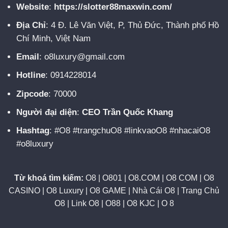
Website
:
https://slotter88maxwin.com/
Địa Chỉ
: 4 Đ. Lê Văn Việt, P, Thủ Đức, Thành phố Hồ
Chí Minh, Việt Nam
Email
:
o8luxury@gmail.com
Hotline
: 0914228014
Zipcode
: 70000
Người đại diện
:
CEO Trần Quốc Khang
Hashtag
: #O8 #trangchuO8 #linkvaoO8 #nhacaiO8
#o8luxury
Từ khoá tìm kiếm:
O8 | O801 | O8.COM | O8 COM | O8
CASINO | O8 Luxury | O8 GAME | Nhà Cái O8 | Trang Chủ
O8 | Link O8 | O88 | O8 KJC | O 8