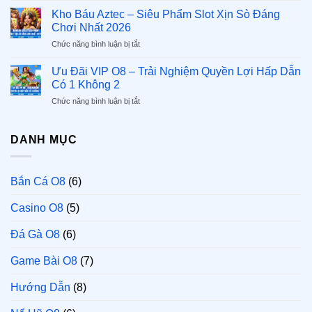
Tấn
Cược
Chơi
Kho Báu Aztec – Siêu Phẩm Slot Xịn Sò Đáng
Dễ
Hay
Bài
Hiểu
Chơi Nhất 2026
Năm
Catte
Từ
2026
Chức năng bình luận bị tắt
ở
–
A
Kho
Hướng
Tới
Báu
Ưu Đãi VIP O8 – Trải Nghiệm Quyền Lợi Hấp Dẫn
Dẫn
Z
Aztec
Chi
Có 1 Không 2
Cho
–
Tiết
Tân
Chức năng bình luận bị tắt
ở
Siêu
Từ
Thủ
Ưu
Phẩm
A
Đãi
Slot
Tới
VIP
DANH MỤC
Xịn
Z
O8
Sò
2026
–
Đáng
Trải
Chơi
Bắn Cá O8
(6)
Nghiệm
Nhất
Quyền
2026
Casino O8
(5)
Lợi
Hấp
Dẫn
Đá Gà O8
(6)
Có
1
Game Bài O8
(7)
Không
2
Hướng Dẫn
(8)