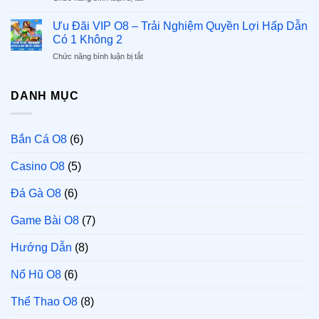
–
A
Kho
Hướng
Tới
Báu
Ưu Đãi VIP O8 – Trải Nghiệm Quyền Lợi Hấp Dẫn
Dẫn
Z
Aztec
Chi
Có 1 Không 2
Cho
–
Tiết
Tân
Chức năng bình luận bị tắt
ở
Siêu
Từ
Thủ
Ưu
Phẩm
A
Đãi
Slot
Tới
VIP
DANH MỤC
Xịn
Z
O8
Sò
2026
–
Đáng
Trải
Chơi
Bắn Cá O8
(6)
Nghiệm
Nhất
Quyền
2026
Casino O8
(5)
Lợi
Hấp
Dẫn
Đá Gà O8
(6)
Có
1
Game Bài O8
(7)
Không
2
Hướng Dẫn
(8)
Nổ Hũ O8
(6)
Thể Thao O8
(8)