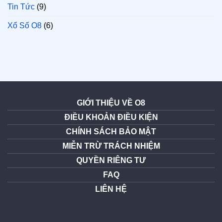
Tin Tức
(9)
Xổ Số O8
(6)
GIỚI THIỆU VỀ O8
ĐIỀU KHOẢN ĐIỀU KIỆN
CHÍNH SÁCH BẢO MẬT
MIỄN TRỪ TRÁCH NHIỆM
QUYỀN RIÊNG TƯ
FAQ
LIÊN HỆ