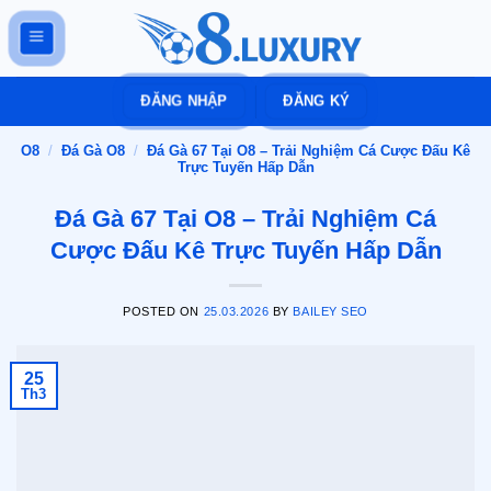
Skip
to
content
ĐĂNG NHẬP
ĐĂNG KÝ
O8
/
Đá Gà O8
/
Đá Gà 67 Tại O8 – Trải Nghiệm Cá Cược Đấu Kê
Trực Tuyến Hấp Dẫn
Đá Gà 67 Tại O8 – Trải Nghiệm Cá
Cược Đấu Kê Trực Tuyến Hấp Dẫn
POSTED ON
25.03.2026
BY
BAILEY SEO
25
Th3