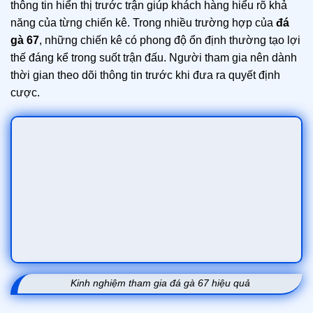
thông tin hiển thị trước trận giúp khách hàng hiểu rõ khả
năng của từng chiến kê.
Trong nhiều trường hợp của
đá
gà 67
, những chiến kê có phong độ ổn định thường tạo lợi
thế đáng kể trong suốt trận đấu. Người tham gia nên dành
thời gian theo dõi thông tin trước khi đưa ra quyết định
cược.
Kinh nghiệm tham gia đá gà 67 hiệu quả