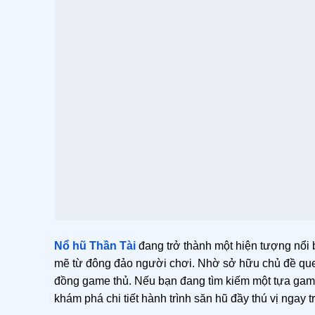
Nổ hũ Thần Tài
đang trở thành một hiện tượng nổi bậ
mẽ từ đông đảo người chơi. Nhờ sở hữu chủ đề que
đồng game thủ. Nếu bạn đang tìm kiếm một tựa game 
khám phá chi tiết hành trình săn hũ đầy thú vị ngay t