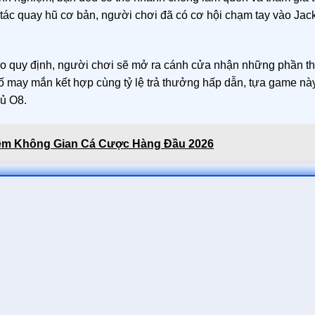
 tác quay hũ cơ bản, người chơi đã có cơ hội chạm tay vào Jac
heo quy định, người chơi sẽ mở ra cánh cửa nhận những phần 
 tố may mắn kết hợp cùng tỷ lệ trả thưởng hấp dẫn, tựa game này
hủ O8.
iệm Không Gian Cá Cược Hàng Đầu 2026