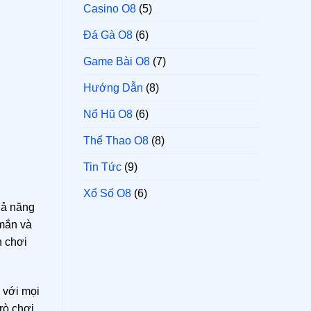
Casino O8
(5)
Lợi
Hấp
Dẫn
Đá Gà O8
(6)
Có
1
Game Bài O8
(7)
Không
2
Hướng Dẫn
(8)
Nổ Hũ O8
(6)
Thể Thao O8
(8)
Tin Tức
(9)
Xổ Số O8
(6)
hả năng
 mắn và
n chơi
 với mọi
rò chơi