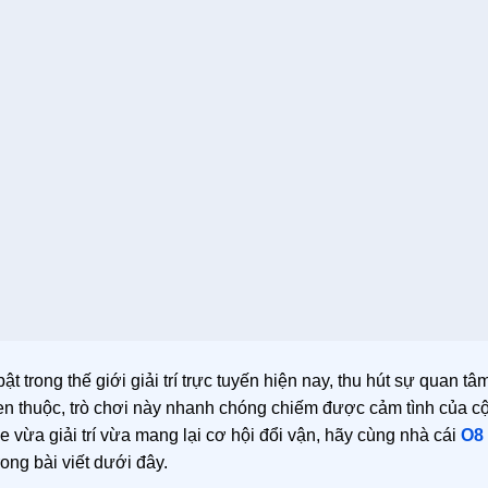
t trong thế giới giải trí trực tuyến hiện nay, thu hút sự quan t
n thuộc, trò chơi này nhanh chóng chiếm được cảm tình của c
vừa giải trí vừa mang lại cơ hội đổi vận, hãy cùng nhà cái
O8
rong bài viết dưới đây.