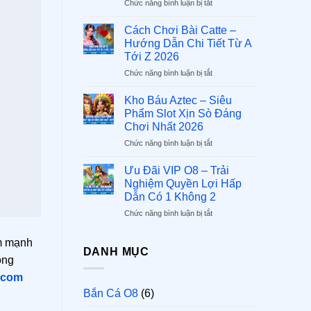
Chức năng bình luận bị tắt
ở
Khám
Khai
Phá
Phá
Chiến
Cách Chơi Bài Catte –
Cách
Thuật
Hướng Dẫn Chi Tiết Từ A
Chơi
Cá
Tới Z 2026
Bài
Cược
Chức năng bình luận bị tắt
ở
Tấn
Hay
Cách
Dễ
Năm
Chơi
Hiểu
2026
Kho Báu Aztec – Siêu
Bài
Từ
Phẩm Slot Xịn Sò Đáng
Catte
A
Chơi Nhất 2026
–
Tới
Chức năng bình luận bị tắt
ở
Hướng
Z
Kho
Dẫn
Cho
Báu
Chi
Tân
Ưu Đãi VIP O8 – Trải
Aztec
Tiết
Thủ
Nghiệm Quyền Lợi Hấp
–
Từ
Dẫn Có 1 Không 2
Siêu
A
Chức năng bình luận bị tắt
ở
Phẩm
Tới
Ưu
Slot
Z
Đãi
Xịn
2026
âm mạnh
VIP
Sò
DANH MỤC
ộng
O8
Đáng
–
Chơi
 com
Trải
Nhất
Bắn Cá O8
(6)
Nghiệm
2026
Quyền