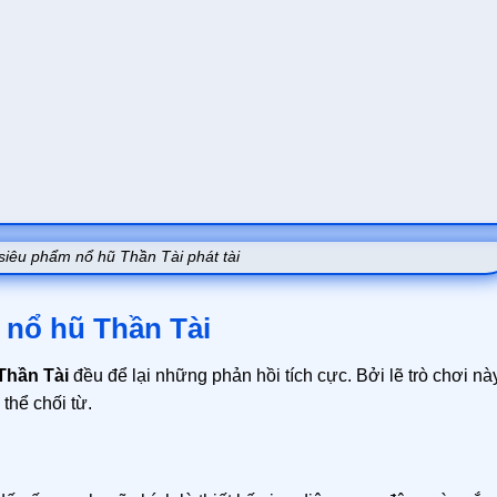
iêu phẩm nổ hũ Thần Tài phát tài
 nổ hũ Thần Tài
Thần Tài
đều để lại những phản hồi tích cực. Bởi lẽ trò chơi nà
thể chối từ.