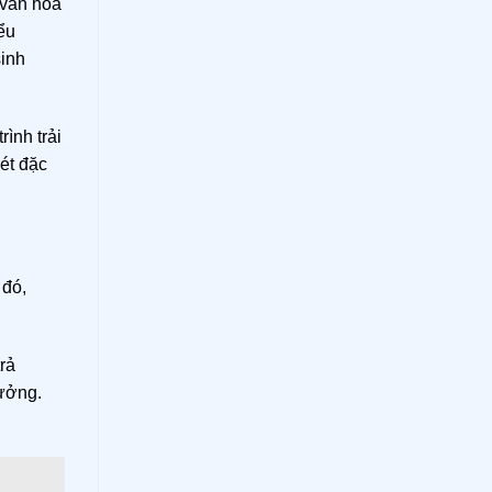
 văn hóa
ểu
sinh
ình trải
ét đặc
 đó,
rả
hưởng.