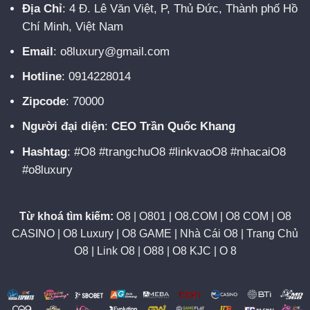
Địa Chỉ
: 4 Đ. Lê Văn Việt, P, Thủ Đức, Thành phố Hồ
Chí Minh, Việt Nam
Email
:
o8luxury@gmail.com
Hotline
: 0914228014
Zipcode
: 70000
Người đại diện
:
CEO Trần Quốc Khang
Hashtag
: #O8 #trangchuO8 #linkvaoO8 #nhacaiO8
#o8luxury
Từ khoá tìm kiếm:
O8 | O801 | O8.COM | O8 COM | O8
CASINO | O8 Luxury | O8 GAME | Nhà Cái O8 | Trang Chủ
O8 | Link O8 | O88 | O8 KJC | O 8