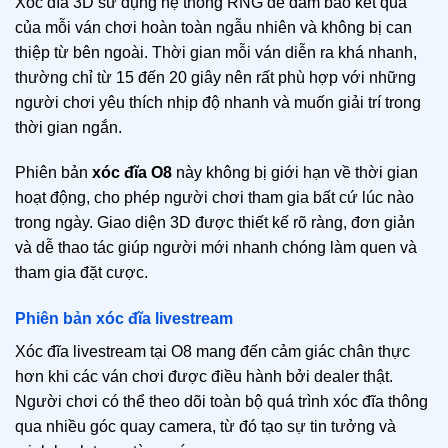
Xóc đĩa 3D sử dụng hệ thống RNG để đảm bảo kết quả
của mỗi ván chơi hoàn toàn ngẫu nhiên và không bị can
thiệp từ bên ngoài. Thời gian mỗi ván diễn ra khá nhanh,
thường chỉ từ 15 đến 20 giây nên rất phù hợp với những
người chơi yêu thích nhịp độ nhanh và muốn giải trí trong
thời gian ngắn.
Phiên bản
xóc đĩa O8
này không bị giới hạn về thời gian
hoạt động, cho phép người chơi tham gia bất cứ lúc nào
trong ngày. Giao diện 3D được thiết kế rõ ràng, đơn giản
và dễ thao tác giúp người mới nhanh chóng làm quen và
tham gia đặt cược.
Phiên bản xóc đĩa livestream
Xóc đĩa livestream tại O8 mang đến cảm giác chân thực
hơn khi các ván chơi được điều hành bởi dealer thật.
Người chơi có thể theo dõi toàn bộ quá trình xóc đĩa thông
qua nhiều góc quay camera, từ đó tạo sự tin tưởng và