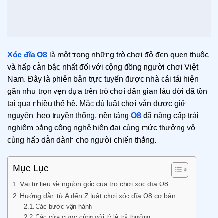
Xóc đĩa O8
là một trong những trò chơi đỏ đen quen thuộc
và hấp dẫn bậc nhất đối với cộng đồng người chơi Việt
Nam. Đây là phiên bản trực tuyến được nhà cái tái hiện
gần như trọn vẹn dựa trên trò chơi dân gian lâu đời đã tồn
tại qua nhiều thế hệ. Mặc dù luật chơi vẫn được giữ
nguyên theo truyền thống, nền tảng
O8
đã nâng cấp trải
nghiệm bằng công nghệ hiện đại cùng mức thưởng vô
cùng hấp dẫn dành cho người chiến thắng.
Mục Lục
Vài tư liệu về nguồn gốc của trò chơi xóc đĩa O8
Hướng dẫn từ A đến Z luật chơi xóc đĩa O8 cơ bản
Các bước vận hành
Các cửa cược cùng với tỷ lệ trả thưởng