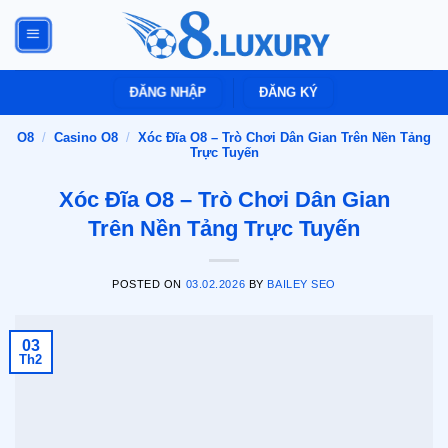
Skip
to
content
ĐĂNG NHẬP
ĐĂNG KÝ
O8
/
Casino O8
/
Xóc Đĩa O8 – Trò Chơi Dân Gian Trên Nền Tảng
Trực Tuyến
Xóc Đĩa O8 – Trò Chơi Dân Gian
Trên Nền Tảng Trực Tuyến
POSTED ON
03.02.2026
BY
BAILEY SEO
03
Th2