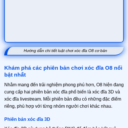
Hướng dẫn chi tiết luật chơi xóc đĩa O8 cơ bản
Khám phá các phiên bản chơi xóc đĩa O8 nổi
bật nhất
Nhằm mang đến trải nghiệm phong phú hơn, O8 hiện đang
cung cấp hai phiên bản xóc đĩa phổ biến là xóc đĩa 3D và
xóc đĩa livestream. Mỗi phiên bản đều có những đặc điểm
riêng, phù hợp với từng nhóm người chơi khác nhau.
Phiên bản xóc đĩa 3D