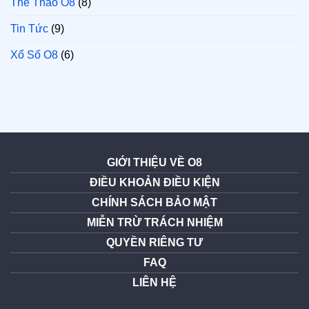
Thể Thao O8
(8)
Tin Tức
(9)
Xổ Số O8
(6)
GIỚI THIỆU VỀ O8
ĐIỀU KHOẢN ĐIỀU KIỆN
CHÍNH SÁCH BẢO MẬT
MIỄN TRỪ TRÁCH NHIỆM
QUYỀN RIÊNG TƯ
FAQ
LIÊN HỆ